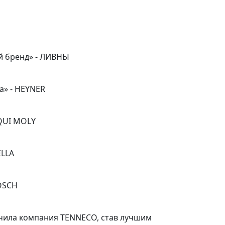
й бренд» - ЛИВНЫ
а» - HEYNER
IQUI MOLY
ELLA
OSCH
учила компания TENNECO, став лучшим