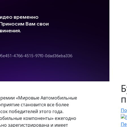
Б
п
я премии «Мировые Автомобильные
приятие становится все более
По
сок победителей этого года.
обильные компоненты» ежегодно
Пе
ьно зарегистрирована и имеет