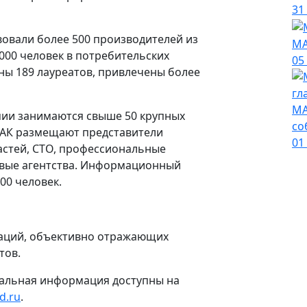
31
овали более 500 производителей из
МА
000 человек в потребительских
05
ны 189 лауреатов, привлечены более
МА
и занимаются свыше 50 крупных
со
МАК размещают представители
01
астей, СТО, профессиональные
овые агентства. Информационный
00 человек.
наций, объективно отражающих
тов.
тальная информация доступны на
d.ru
.