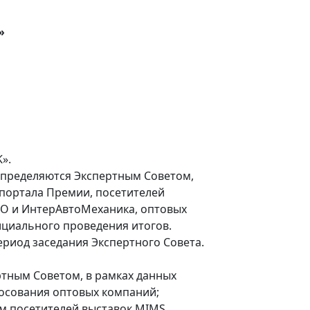
»
».
пределяются Экспертным Советом,
портала Премии, посетителей
XPO и ИнтерАвтоМеханика, оптовых
циального проведения итогов.
риод заседания Экспертного Совета.
тным Советом, в рамках данных
осования оптовых компаний;
м посетителей выставок MIMS