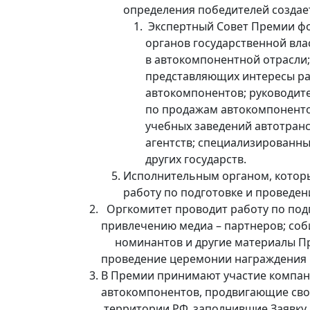
определения победителей создае
Экспертный Совет Премии фо
органов государственной вла
в автокомпонентной отрасли
представляющих интересы р
автокомпонентов; руководит
по продажам автокомпоненто
учебных заведений автотранс
агентств; специализированн
других государств.
Исполнительным органом, котор
работу по подготовке и проведен
Оргкомитет проводит работу по под
привлечению медиа – партнеров; соб
номинантов и другие материалы Пре
проведение церемонии награждения 
В Премии принимают участие компа
автокомпонентов, продвигающие сво
территории РФ, заполнившие Заявку н