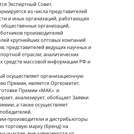
тся Экспертный Совет.
рмируется из числа представителей
сти и иных организаций, работающих
; общественных организаций,
аботников производителей
елей крупнейших оптовых компаний
в; представителей ведущих научных и
портной отрасли; аналитических
ых средств массовой информации РФ и
ый осуществляет организационную
ию Премии, является Оргкомитет.
готовке Премии «МАК» и
ирает, анализирует, обобщает Заявки
мии, а также осуществляет
победителей.
нии-производители и дистрибьюторы
ю торговую марку (бренд) на
а участие, вне зависимости от