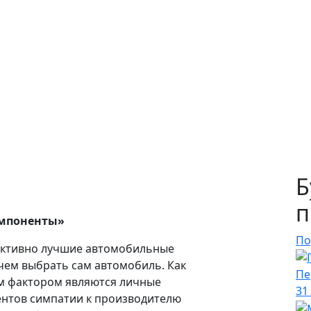
Б
п
мпоненты»
По
ективно лучшие автомобильные
, чем выбрать сам автомобиль. Как
Пе
м фактором являются личные
31
нтов симпатии к производителю