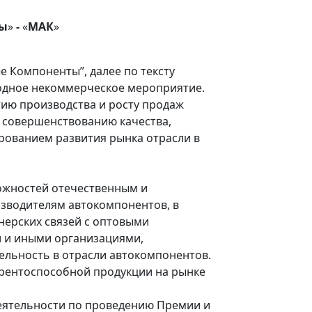
ты
»
-
«
МАК
»
Компоненты”, далее по тексту
одное некоммерческое мероприятие.
тию производства и росту продаж
 совершенствованию качества,
рованием развития рынка отрасли в
ожностей отечественным и
зводителям автокомпонентов, в
нерских связей с оптовыми
 и иными организациями,
льность в отрасли автокомпонентов.
урентоспособной продукции на рынке
еятельности по проведению Премии и