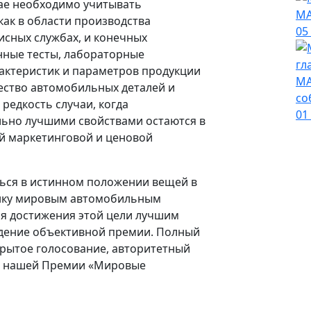
чае необходимо учитывать
МА
как в области производства
05
исных службах, и конечных
нные тесты, лабораторные
актеристик и параметров продукции
МА
ество автомобильных деталей и
со
 редкость случаи, когда
01
ьно лучшими свойствами остаются в
ой маркетинговой и ценовой
ться в истинном положении вещей в
енку мировым автомобильным
ля достижения этой цели лучшим
дение объективной премии. Полный
крытое голосование, авторитетный
ие нашей Премии «Мировые